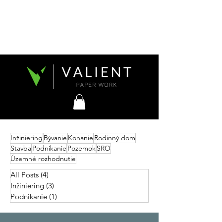
Inžiniering
Bývanie
Konanie
Rodinný dom
Stavba
Podnikanie
Pozemok
SRO
Územné rozhodnutie
All Posts
(4)
4 príspevky
Inžiniering
(3)
3 príspevky
Podnikanie
(1)
1 príspevok